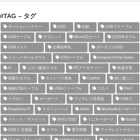
#TAG – タグ
モバイルバッテリー
SSD
比較
USB-Cケーブル
USBケーブル
タブレット
MicroSDカード
2025年モデル
USBメモリ
仕事効率化
ポータブルSSD
トラックボールマウス
OTGケーブル
Amazon Prime Video
AI
コスパ最強スマホ
PCアクセサリー
急速充電
高耐久モデル
ストレージ寿命
Copilot
目に優しい
伸縮USBケーブル
USB-C ケーブル
コスパ
Fire7
イヤホン
キーボード
ワイヤレス充電器
USB-C
Raspberry Pi
ラズベリーパイ
Anker
Bluetoothキーボード
メリット・デメリット
外付けSSD
ミニキーボード
Kindle
USB-C 充電器
スマホ
電子辞書
ワイヤレスイヤホン