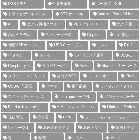
USBメモリ
仕事効率化
ポータブルSSD
トラックボールマウス
OTGケーブル
Amazon Prime Video
AI
コスパ最強スマホ
PCアクセサリー
急速充電
高耐久モデル
ストレージ寿命
Copilot
目に優しい
伸縮USBケーブル
USB-C ケーブル
コスパ
Fire7
イヤホン
キーボード
ワイヤレス充電器
USB-C
Raspberry Pi
ラズベリーパイ
Anker
Bluetoothキーボード
メリット・デメリット
外付けSSD
ミニキーボード
Kindle
USB-C 充電器
スマホ
電子辞書
ワイヤレスイヤホン
ワイヤレスヘッドホン
Lightningケーブル
ガジェットポーチ
Bluetooth キーボード
AIライティングツール
Nintendo Switch
花粉対策
浄水器
Brita
ソーラーモバイルバッテリー
Y字ケーブル
海外青春ドラマ
海外ドラマ
韓国ドラマ
冬
防寒
こたつ
ゲーム