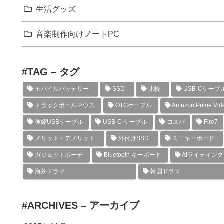
生活グッズ
音楽制作向けノートPC
#TAG – タグ
モバイルバッテリー
SSD
比較
USB-Cケーブ
トラックボールマウス
OTGケーブル
Amazon Prime Vid
伸縮USBケーブル
USB-C ケーブル
コスパ
Fire7
メリット・デメリット
外付けSSD
ミニキーボード
ガジェットポーチ
Bluetooth キーボード
AIライティン
海外ドラマ
韓国ドラマ
#ARCHIVES – アーカイブ