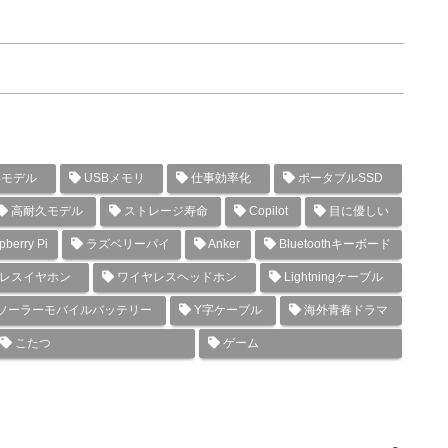
年モデル
USBメモリ
仕事効率化
ポータブルSSD
高耐久モデル
ストレージ寿命
Copilot
目に優しい
berry Pi
ラズベリーパイ
Anker
Bluetoothキーボード
レスイヤホン
ワイヤレスヘッドホン
Lightningケーブル
ソーラーモバイルバッテリー
Y字ケーブル
海外青春ドラマ
こたつ
ゲーム