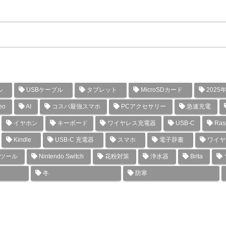
ル
USBケーブル
タブレット
MicroSDカード
2025
eo
AI
コスパ最強スマホ
PCアクセサリー
急速充電
イヤホン
キーボード
ワイヤレス充電器
USB-C
Rasp
Kindle
USB-C 充電器
スマホ
電子辞書
ワイヤ
グツール
Nintendo Switch
花粉対策
浄水器
Brita
冬
防寒