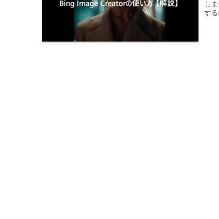
しま
する