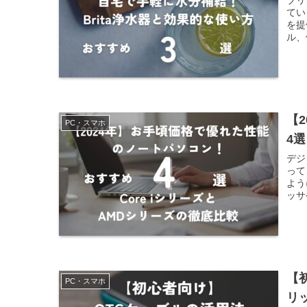
ブリ
てい
を提
ル、
【
PC・スマホ
4
デジ
って
よう
ッサ
かに
【
PC・スマホ
リ