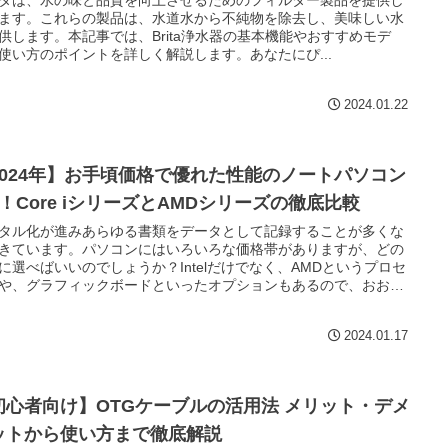
タは、水の味と品質を向上させるためのフィルター製品を提供し
ます。これらの製品は、水道水から不純物を除去し、美味しい水
供します。本記事では、Brita浄水器の基本機能やおすすめモデ
使い方のポイントを詳しく解説します。あなたにぴ...
2024.01.22
2024年】お手頃価格で優れた性能のノートパソコン
選！Core iシリーズとAMDシリーズの徹底比較
タル化が進みあらゆる書類をデータとして記録することが多くな
きています。パソコンにはいろいろな価格帯がありますが、どの
に選べばいいのでしょうか？Intelだけでなく、AMDというプロセ
や、グラフィックボードといったオプションもあるので、おおま
見方を比較、確認していきます。
2024.01.17
初心者向け】OTGケーブルの活用法 メリット・デメ
ットから使い方まで徹底解説