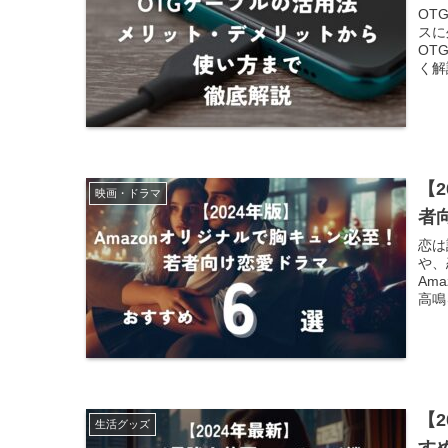
OT
スに
OT
く解
【
映画・ドラマ
者
恋は
や、
Am
高鳴
【
生活グッズ