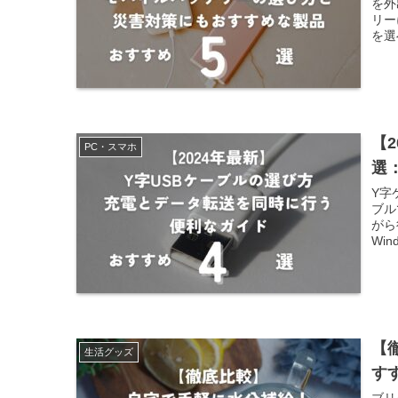
を外
リー
を選
【
PC・スマホ
選
Y字
ブル
がら
Wi
【
生活グッズ
す