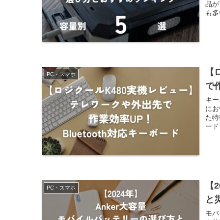
品が
も多
【
PC・スマホ
で作
キー
にお
た特
ード
【
PC・スマホ
と
モバ