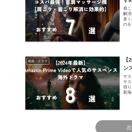
す
肩こ
解消
多く
のを
【2
映画・ドラマ
ン
サス
サス
宿り
新海
次