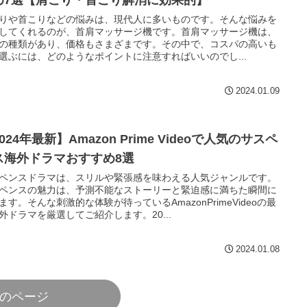
め7選【肩こり・首こり解消に効果的】
りや首こりなどの悩みは、現代人に多いものです。そんな悩みを
してくれるのが、首肩マッサージ機です。首肩マッサージ機は、
の種類があり、価格もさまざまです。その中で、コスパの高いも
選ぶには、どのようなポイントに注意すればいいのでし...
2024.01.09
024年最新】Amazon Prime Videoで人気のサスペ
ス海外ドラマおすすめ8選
ペンスドラマは、スリルや緊張感を味わえる人気ジャンルです。
ペンスの魅力は、予測不能なストーリーと緊迫感に満ちた瞬間に
ます。そんな刺激的な体験が待っているAmazonPrimeVideoの最
外ドラマを厳選してご紹介します。20...
2024.01.08
のページ