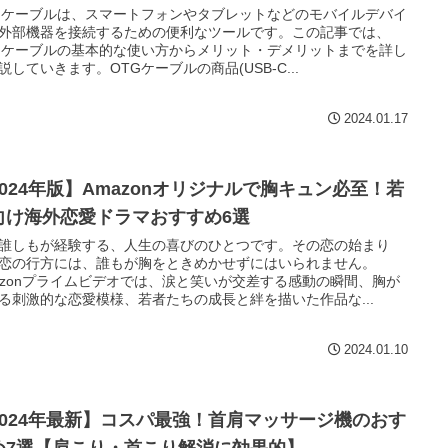
Gケーブルは、スマートフォンやタブレットなどのモバイルデバイ
外部機器を接続するための便利なツールです。この記事では、
Gケーブルの基本的な使い方からメリット・デメリットまでを詳し
説していきます。OTGケーブルの商品(USB-C...
2024.01.17
2024年版】Amazonオリジナルで胸キュン必至！若
向け海外恋愛ドラマおすすめ6選
誰しもが経験する、人生の喜びのひとつです。その恋の始まり
恋の行方には、誰もが胸をときめかせずにはいられません。
azonプライムビデオでは、涙と笑いが交差する感動の瞬間、胸が
る刺激的な恋愛模様、若者たちの成長と絆を描いた作品な...
2024.01.10
2024年最新】コスパ最強！首肩マッサージ機のおす