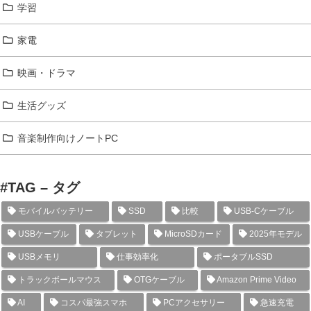
学習
家電
映画・ドラマ
生活グッズ
音楽制作向けノートPC
#TAG – タグ
モバイルバッテリー
SSD
比較
USB-Cケーブル
USBケーブル
タブレット
MicroSDカード
2025年モデル
USBメモリ
仕事効率化
ポータブルSSD
トラックボールマウス
OTGケーブル
Amazon Prime Video
AI
コスパ最強スマホ
PCアクセサリー
急速充電