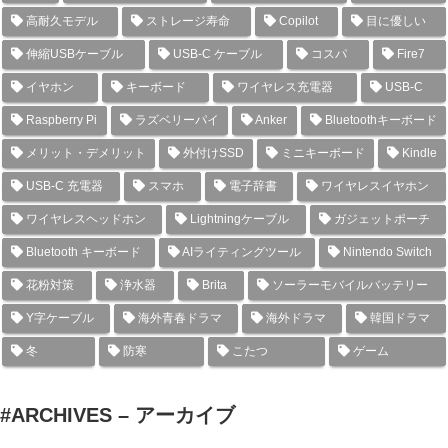
高耐久モデル
ストレージ寿命
Copilot
目に優しい
伸縮USBケーブル
USB-C ケーブル
コスパ
Fire7
イヤホン
キーボード
ワイヤレス充電器
USB-C
Raspberry Pi
ラズベリーパイ
Anker
Bluetoothキーボード
メリット・デメリット
外付けSSD
ミニキーボード
Kindle
USB-C 充電器
スマホ
電子辞書
ワイヤレスイヤホン
ワイヤレスヘッドホン
Lightningケーブル
ガジェットポーチ
Bluetooth キーボード
AIライティングツール
Nintendo Switch
花粉対策
浄水器
Brita
ソーラーモバイルバッテリー
Y字ケーブル
海外青春ドラマ
海外ドラマ
韓国ドラマ
冬
防寒
こたつ
ゲーム
#ARCHIVES – アーカイブ