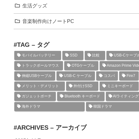
生活グッズ
音楽制作向けノートPC
#TAG – タグ
モバイルバッテリー
SSD
比較
USB-Cケーブ
トラックボールマウス
OTGケーブル
Amazon Prime Vid
伸縮USBケーブル
USB-C ケーブル
コスパ
Fire7
メリット・デメリット
外付けSSD
ミニキーボード
ガジェットポーチ
Bluetooth キーボード
AIライティン
海外ドラマ
韓国ドラマ
#ARCHIVES – アーカイブ