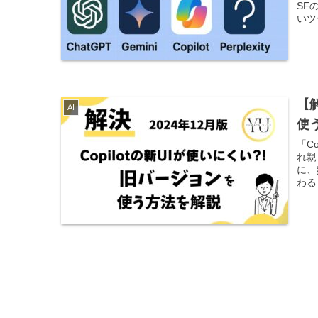
SF
いツ
【
AI
使
「C
れ親
に、
わる