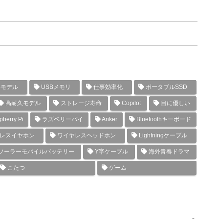
年モデル
USBメモリ
仕事効率化
ポータブルSSD
高耐久モデル
ストレージ寿命
Copilot
目に優しい
berry Pi
ラズベリーパイ
Anker
Bluetoothキーボード
レスイヤホン
ワイヤレスヘッドホン
Lightningケーブル
ソーラーモバイルバッテリー
Y字ケーブル
海外青春ドラマ
こたつ
ゲーム