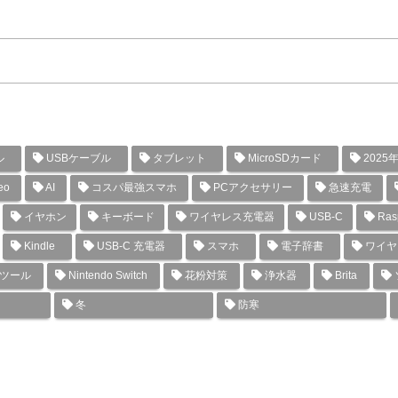
ル
USBケーブル
タブレット
MicroSDカード
2025
eo
AI
コスパ最強スマホ
PCアクセサリー
急速充電
イヤホン
キーボード
ワイヤレス充電器
USB-C
Rasp
Kindle
USB-C 充電器
スマホ
電子辞書
ワイヤ
グツール
Nintendo Switch
花粉対策
浄水器
Brita
冬
防寒