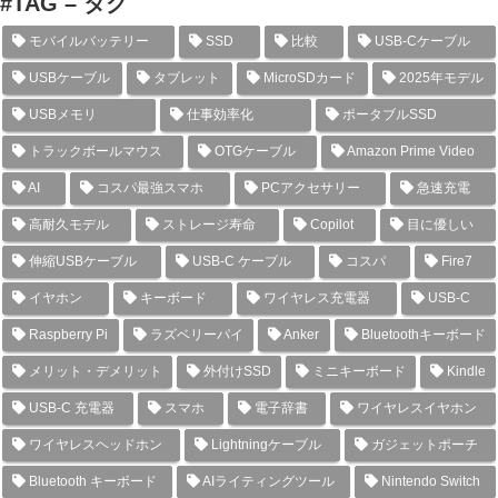
#TAG – タグ
モバイルバッテリー
SSD
比較
USB-Cケーブル
USBケーブル
タブレット
MicroSDカード
2025年モデル
USBメモリ
仕事効率化
ポータブルSSD
トラックボールマウス
OTGケーブル
Amazon Prime Video
AI
コスパ最強スマホ
PCアクセサリー
急速充電
高耐久モデル
ストレージ寿命
Copilot
目に優しい
伸縮USBケーブル
USB-C ケーブル
コスパ
Fire7
イヤホン
キーボード
ワイヤレス充電器
USB-C
Raspberry Pi
ラズベリーパイ
Anker
Bluetoothキーボード
メリット・デメリット
外付けSSD
ミニキーボード
Kindle
USB-C 充電器
スマホ
電子辞書
ワイヤレスイヤホン
ワイヤレスヘッドホン
Lightningケーブル
ガジェットポーチ
Bluetooth キーボード
AIライティングツール
Nintendo Switch