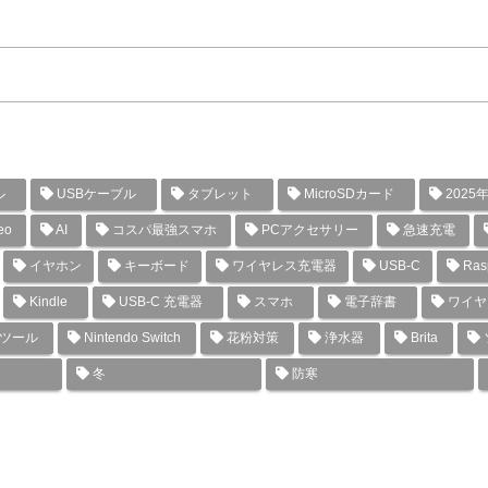
ル
USBケーブル
タブレット
MicroSDカード
2025
eo
AI
コスパ最強スマホ
PCアクセサリー
急速充電
イヤホン
キーボード
ワイヤレス充電器
USB-C
Rasp
Kindle
USB-C 充電器
スマホ
電子辞書
ワイヤ
グツール
Nintendo Switch
花粉対策
浄水器
Brita
冬
防寒