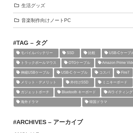
生活グッズ
音楽制作向けノートPC
#TAG – タグ
モバイルバッテリー
SSD
比較
USB-Cケーブ
トラックボールマウス
OTGケーブル
Amazon Prime Vid
伸縮USBケーブル
USB-C ケーブル
コスパ
Fire7
メリット・デメリット
外付けSSD
ミニキーボード
ガジェットポーチ
Bluetooth キーボード
AIライティン
海外ドラマ
韓国ドラマ
#ARCHIVES – アーカイブ