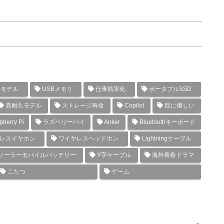
年モデル
USBメモリ
仕事効率化
ポータブルSSD
高耐久モデル
ストレージ寿命
Copilot
目に優しい
berry Pi
ラズベリーパイ
Anker
Bluetoothキーボード
レスイヤホン
ワイヤレスヘッドホン
Lightningケーブル
ソーラーモバイルバッテリー
Y字ケーブル
海外青春ドラマ
こたつ
ゲーム