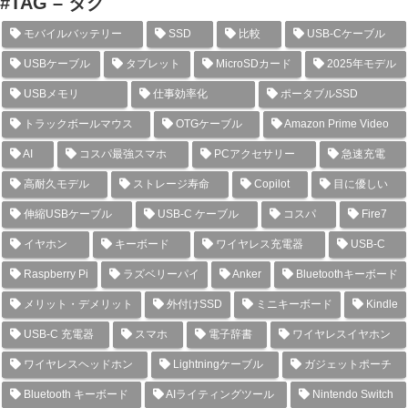
#TAG – タグ
モバイルバッテリー
SSD
比較
USB-Cケーブル
USBケーブル
タブレット
MicroSDカード
2025年モデル
USBメモリ
仕事効率化
ポータブルSSD
トラックボールマウス
OTGケーブル
Amazon Prime Video
AI
コスパ最強スマホ
PCアクセサリー
急速充電
高耐久モデル
ストレージ寿命
Copilot
目に優しい
伸縮USBケーブル
USB-C ケーブル
コスパ
Fire7
イヤホン
キーボード
ワイヤレス充電器
USB-C
Raspberry Pi
ラズベリーパイ
Anker
Bluetoothキーボード
メリット・デメリット
外付けSSD
ミニキーボード
Kindle
USB-C 充電器
スマホ
電子辞書
ワイヤレスイヤホン
ワイヤレスヘッドホン
Lightningケーブル
ガジェットポーチ
Bluetooth キーボード
AIライティングツール
Nintendo Switch