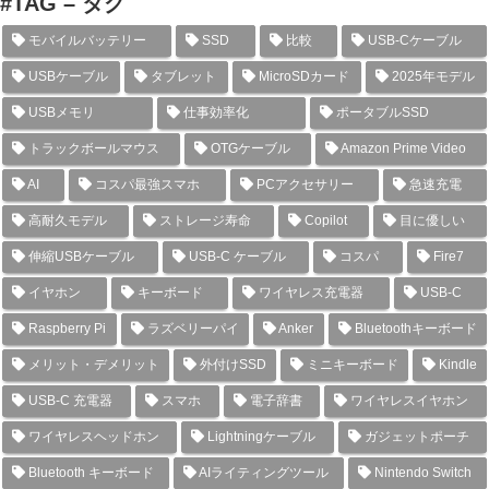
#TAG – タグ
モバイルバッテリー
SSD
比較
USB-Cケーブル
USBケーブル
タブレット
MicroSDカード
2025年モデル
USBメモリ
仕事効率化
ポータブルSSD
トラックボールマウス
OTGケーブル
Amazon Prime Video
AI
コスパ最強スマホ
PCアクセサリー
急速充電
高耐久モデル
ストレージ寿命
Copilot
目に優しい
伸縮USBケーブル
USB-C ケーブル
コスパ
Fire7
イヤホン
キーボード
ワイヤレス充電器
USB-C
Raspberry Pi
ラズベリーパイ
Anker
Bluetoothキーボード
メリット・デメリット
外付けSSD
ミニキーボード
Kindle
USB-C 充電器
スマホ
電子辞書
ワイヤレスイヤホン
ワイヤレスヘッドホン
Lightningケーブル
ガジェットポーチ
Bluetooth キーボード
AIライティングツール
Nintendo Switch