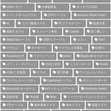
USBメモリ
仕事効率化
ポータブルSSD
トラックボールマウス
OTGケーブル
Amazon Prime Video
AI
コスパ最強スマホ
PCアクセサリー
急速充電
高耐久モデル
ストレージ寿命
Copilot
目に優しい
伸縮USBケーブル
USB-C ケーブル
コスパ
Fire7
イヤホン
キーボード
ワイヤレス充電器
USB-C
Raspberry Pi
ラズベリーパイ
Anker
Bluetoothキーボード
メリット・デメリット
外付けSSD
ミニキーボード
Kindle
USB-C 充電器
スマホ
電子辞書
ワイヤレスイヤホン
ワイヤレスヘッドホン
Lightningケーブル
ガジェットポーチ
Bluetooth キーボード
AIライティングツール
Nintendo Switch
花粉対策
浄水器
Brita
ソーラーモバイルバッテリー
Y字ケーブル
海外青春ドラマ
海外ドラマ
韓国ドラマ