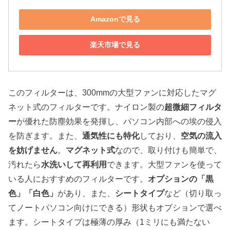
Amazonで見る
楽天市場で見る
このフィルターは、300mmの大型ファンに対応したマグ
ネット式のフィルターです。ナイロン製の
超微細フィルタ
ー
が優れた防塵効果を発揮し、パソコン内部への埃の侵入
を防ぎます。また、
通気性にも特化
しており、
空気の流入
を妨げません
。
マグネット式
なので、取り付けも簡単で、
汚れたら
水洗いして再利用
できます。大型ファンを使って
いる人におすすめのフィルターです。
オプションの「黒
色」「白色」
があり、また、
シートタイプ
など（切り取っ
てノートパソコン向けにできる）形状もオプションで選べ
ます。シートタイプは極薄の厚み（1ミリにも満たない