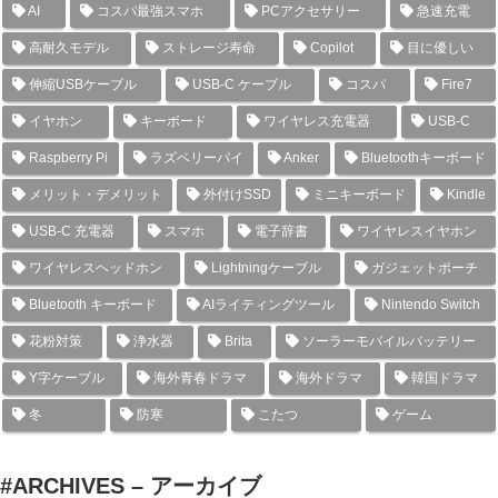
AI
コスパ最強スマホ
PCアクセサリー
急速充電
高耐久モデル
ストレージ寿命
Copilot
目に優しい
伸縮USBケーブル
USB-C ケーブル
コスパ
Fire7
イヤホン
キーボード
ワイヤレス充電器
USB-C
Raspberry Pi
ラズベリーパイ
Anker
Bluetoothキーボード
メリット・デメリット
外付けSSD
ミニキーボード
Kindle
USB-C 充電器
スマホ
電子辞書
ワイヤレスイヤホン
ワイヤレスヘッドホン
Lightningケーブル
ガジェットポーチ
Bluetooth キーボード
AIライティングツール
Nintendo Switch
花粉対策
浄水器
Brita
ソーラーモバイルバッテリー
Y字ケーブル
海外青春ドラマ
海外ドラマ
韓国ドラマ
冬
防寒
こたつ
ゲーム
#ARCHIVES – アーカイブ