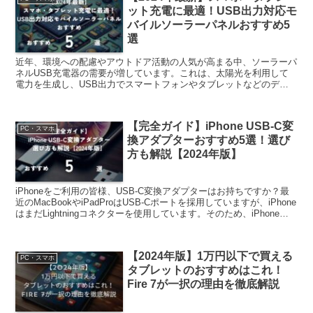
ット充電に最適！USB出力対応モ
バイルソーラーパネルおすすめ5
選
近年、環境への配慮やアウトドア活動の人気が高まる中、ソーラーパ
ネルUSB充電器の需要が増しています。これは、太陽光を利用して
電力を生成し、USB出力でスマートフォンやタブレットなどのデバ
イスを充電することができる便利なアイテムです。また、災...
【完全ガイド】iPhone USB-C変
PC・スマホ
換アダプターおすすめ5選！選び
方も解説【2024年版】
iPhoneをご利用の皆様、USB-C変換アダプターはお持ちですか？最
近のMacBookやiPadProはUSB-Cポートを採用していますが、iPhone
はまだLightningコネクターを使用しています。そのため、iPhoneを
USB-C...
【2024年版】1万円以下で買える
PC・スマホ
タブレットのおすすめはこれ！
Fire 7が一択の理由を徹底解説