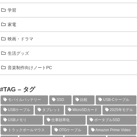
学習
家電
映画・ドラマ
生活グッズ
音楽制作向けノートPC
#TAG – タグ
モバイルバッテリー
SSD
比較
USB-Cケーブル
USBケーブル
タブレット
MicroSDカード
2025年モデル
USBメモリ
仕事効率化
ポータブルSSD
トラックボールマウス
OTGケーブル
Amazon Prime Video