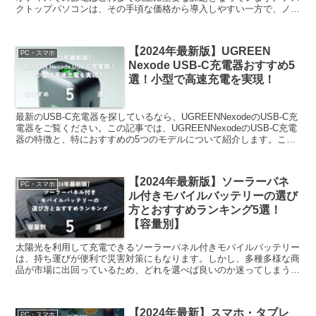
クトップパソコンは、その手頃な価格から導入しやすい一方で、ノー
トパソコンと比較すると消費電力が高くなる傾向にありま...
【2024年最新版】UGREEN
PC・スマホ
Nexode USB-C充電器おすすめ5
選！小型で高速充電を実現！
最新のUSB-C充電器を探しているなら、UGREENNexodeのUSB-C充
電器をご覧ください。この記事では、UGREENNexodeのUSB-C充電
器の特徴と、特におすすめの5つのモデルについて紹介します。これ
らの充電器はコンパクトで高...
【2024年最新版】ソーラーパネ
PC・スマホ
ル付きモバイルバッテリーの選び
方とおすすめランキング5選！
【容量別】
太陽光を利用して充電できるソーラーパネル付きモバイルバッテリー
は、持ち運びが便利で災害対策にもなります。しかし、多種多様な商
品が市場に出回っているため、どれを選べば良いのか迷ってしまう方
も多いでしょう。本記事では、2024年最新版のソーラー...
【2024年最新】スマホ・タブレ
PC・スマホ