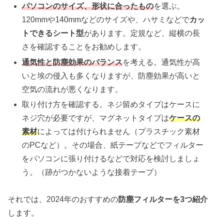
パソコンのサイズ、形状に合ったもの
を選ぶ。
120mmや140mmなどのサイズや、ハサミなどで
カッ
トできるシート型
があります。定規など、縦横の長
さを確認することをお勧めします。
通気性と防塵効果のバランス
を考える。通気性が高
いと埃の侵入も多くなりますが、防塵効果が高いと
空気の流れが悪くなります。
取り付け方を確認する。ネジ留めタイプはケースに
ネジ穴が必要ですが、マグネットタイプは
ケースの
素材
によっては付けられません（プラスチック素材
のPCなど）。その場合、紙テープなどでフィルター
をパソコンに張り付けるなどで対応を検討しましょ
う。（跡がつかないような接着テープ）
それでは、2024年のおすすめの
防塵フィルターを3つ紹介
します。