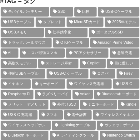
#TAG – タグ
モバイルバッテリー
SSD
比較
USB-Cケーブル
USBケーブル
タブレット
MicroSDカード
2025年モデル
USBメモリ
仕事効率化
ポータブルSSD
トラックボールマウス
OTGケーブル
Amazon Prime Video
AI
コスパ最強スマホ
PCアクセサリー
急速充電
高耐久モデル
ストレージ寿命
Copilot
目に優しい
伸縮USBケーブル
USB-C ケーブル
コスパ
Fire7
イヤホン
キーボード
ワイヤレス充電器
USB-C
Raspberry Pi
ラズベリーパイ
Anker
Bluetoothキーボード
メリット・デメリット
外付けSSD
ミニキーボード
Kindle
USB-C 充電器
スマホ
電子辞書
ワイヤレスイヤホン
ワイヤレスヘッドホン
Lightningケーブル
ガジェットポーチ
Bluetooth キーボード
AIライティングツール
Nintendo Switch