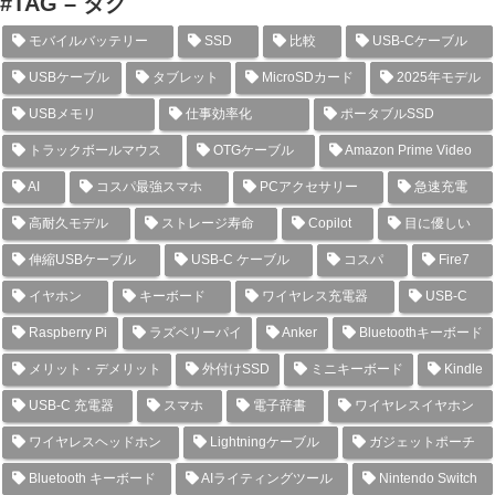
#TAG – タグ
モバイルバッテリー
SSD
比較
USB-Cケーブル
USBケーブル
タブレット
MicroSDカード
2025年モデル
USBメモリ
仕事効率化
ポータブルSSD
トラックボールマウス
OTGケーブル
Amazon Prime Video
AI
コスパ最強スマホ
PCアクセサリー
急速充電
高耐久モデル
ストレージ寿命
Copilot
目に優しい
伸縮USBケーブル
USB-C ケーブル
コスパ
Fire7
イヤホン
キーボード
ワイヤレス充電器
USB-C
Raspberry Pi
ラズベリーパイ
Anker
Bluetoothキーボード
メリット・デメリット
外付けSSD
ミニキーボード
Kindle
USB-C 充電器
スマホ
電子辞書
ワイヤレスイヤホン
ワイヤレスヘッドホン
Lightningケーブル
ガジェットポーチ
Bluetooth キーボード
AIライティングツール
Nintendo Switch