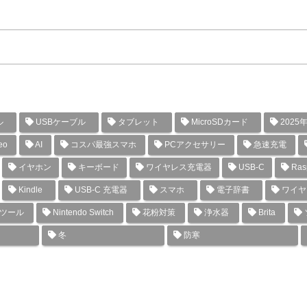
ル
USBケーブル
タブレット
MicroSDカード
2025
eo
AI
コスパ最強スマホ
PCアクセサリー
急速充電
イヤホン
キーボード
ワイヤレス充電器
USB-C
Rasp
Kindle
USB-C 充電器
スマホ
電子辞書
ワイヤ
グツール
Nintendo Switch
花粉対策
浄水器
Brita
冬
防寒