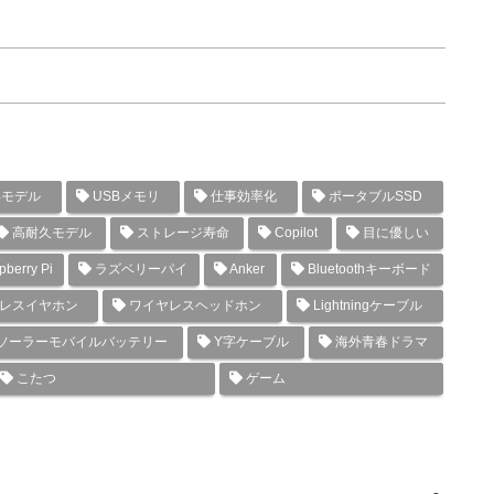
年モデル
USBメモリ
仕事効率化
ポータブルSSD
高耐久モデル
ストレージ寿命
Copilot
目に優しい
berry Pi
ラズベリーパイ
Anker
Bluetoothキーボード
レスイヤホン
ワイヤレスヘッドホン
Lightningケーブル
ソーラーモバイルバッテリー
Y字ケーブル
海外青春ドラマ
こたつ
ゲーム