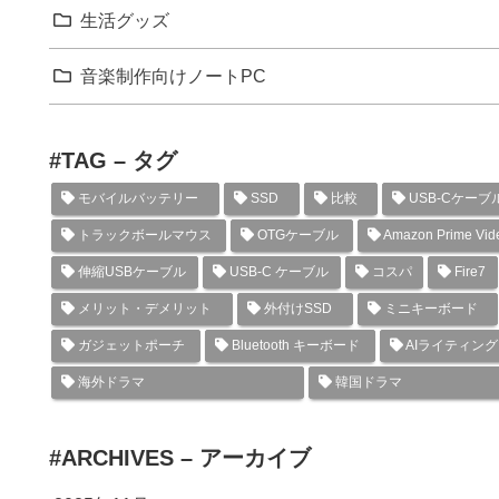
生活グッズ
音楽制作向けノートPC
#TAG – タグ
モバイルバッテリー
SSD
比較
USB-Cケーブ
トラックボールマウス
OTGケーブル
Amazon Prime Vid
伸縮USBケーブル
USB-C ケーブル
コスパ
Fire7
メリット・デメリット
外付けSSD
ミニキーボード
ガジェットポーチ
Bluetooth キーボード
AIライティン
海外ドラマ
韓国ドラマ
#ARCHIVES – アーカイブ