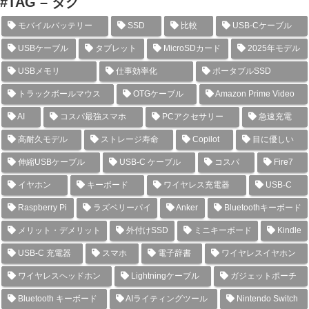
#TAG – タグ
モバイルバッテリー
SSD
比較
USB-Cケーブル
USBケーブル
タブレット
MicroSDカード
2025年モデル
USBメモリ
仕事効率化
ポータブルSSD
トラックボールマウス
OTGケーブル
Amazon Prime Video
AI
コスパ最強スマホ
PCアクセサリー
急速充電
高耐久モデル
ストレージ寿命
Copilot
目に優しい
伸縮USBケーブル
USB-C ケーブル
コスパ
Fire7
イヤホン
キーボード
ワイヤレス充電器
USB-C
Raspberry Pi
ラズベリーパイ
Anker
Bluetoothキーボード
メリット・デメリット
外付けSSD
ミニキーボード
Kindle
USB-C 充電器
スマホ
電子辞書
ワイヤレスイヤホン
ワイヤレスヘッドホン
Lightningケーブル
ガジェットポーチ
Bluetooth キーボード
AIライティングツール
Nintendo Switch