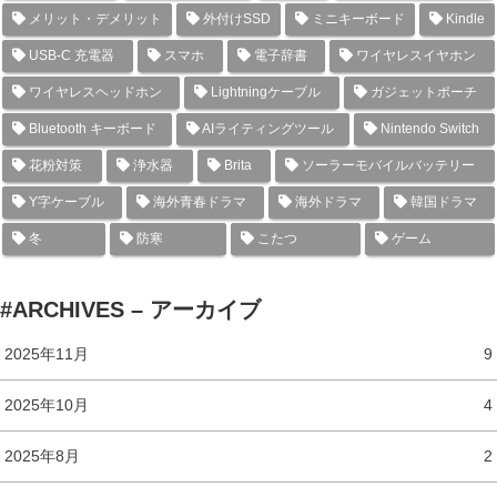
メリット・デメリット
外付けSSD
ミニキーボード
Kindle
USB-C 充電器
スマホ
電子辞書
ワイヤレスイヤホン
ワイヤレスヘッドホン
Lightningケーブル
ガジェットポーチ
Bluetooth キーボード
AIライティングツール
Nintendo Switch
花粉対策
浄水器
Brita
ソーラーモバイルバッテリー
Y字ケーブル
海外青春ドラマ
海外ドラマ
韓国ドラマ
冬
防寒
こたつ
ゲーム
#ARCHIVES – アーカイブ
2025年11月
9
2025年10月
4
2025年8月
2