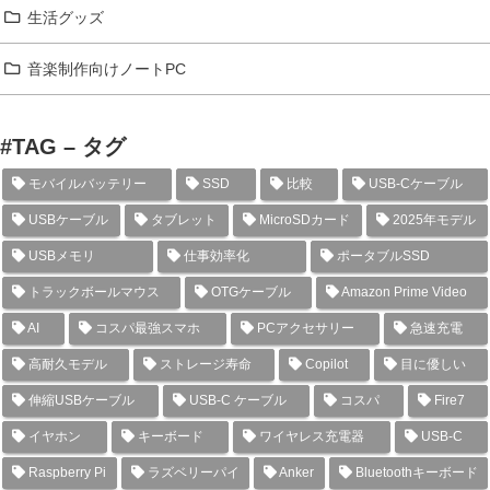
生活グッズ
音楽制作向けノートPC
#TAG – タグ
モバイルバッテリー
SSD
比較
USB-Cケーブル
USBケーブル
タブレット
MicroSDカード
2025年モデル
USBメモリ
仕事効率化
ポータブルSSD
トラックボールマウス
OTGケーブル
Amazon Prime Video
AI
コスパ最強スマホ
PCアクセサリー
急速充電
高耐久モデル
ストレージ寿命
Copilot
目に優しい
伸縮USBケーブル
USB-C ケーブル
コスパ
Fire7
イヤホン
キーボード
ワイヤレス充電器
USB-C
Raspberry Pi
ラズベリーパイ
Anker
Bluetoothキーボード