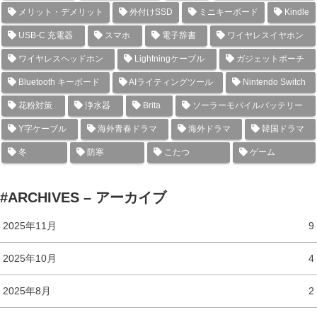
メリット・デメリット
外付けSSD
ミニキーボード
Kindle
USB-C 充電器
スマホ
電子辞書
ワイヤレスイヤホン
ワイヤレスヘッドホン
Lightningケーブル
ガジェットポーチ
Bluetooth キーボード
AIライティングツール
Nintendo Switch
花粉対策
浄水器
Brita
ソーラーモバイルバッテリー
Y字ケーブル
海外青春ドラマ
海外ドラマ
韓国ドラマ
冬
防寒
こたつ
ゲーム
#ARCHIVES – アーカイブ
2025年11月
9
2025年10月
4
2025年8月
2