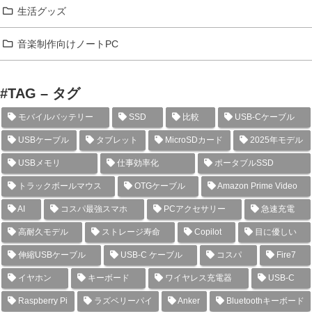
生活グッズ
音楽制作向けノートPC
#TAG – タグ
モバイルバッテリー
SSD
比較
USB-Cケーブル
USBケーブル
タブレット
MicroSDカード
2025年モデル
USBメモリ
仕事効率化
ポータブルSSD
トラックボールマウス
OTGケーブル
Amazon Prime Video
AI
コスパ最強スマホ
PCアクセサリー
急速充電
高耐久モデル
ストレージ寿命
Copilot
目に優しい
伸縮USBケーブル
USB-C ケーブル
コスパ
Fire7
イヤホン
キーボード
ワイヤレス充電器
USB-C
Raspberry Pi
ラズベリーパイ
Anker
Bluetoothキーボード