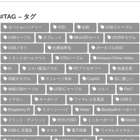
#TAG – タグ
モバイルバッテリー
SSD
比較
USB-Cケーブル
USBケーブル
タブレット
MicroSDカード
2025年モデル
USBメモリ
仕事効率化
ポータブルSSD
トラックボールマウス
OTGケーブル
Amazon Prime Video
AI
コスパ最強スマホ
PCアクセサリー
急速充電
高耐久モデル
ストレージ寿命
Copilot
目に優しい
伸縮USBケーブル
USB-C ケーブル
コスパ
Fire7
イヤホン
キーボード
ワイヤレス充電器
USB-C
Raspberry Pi
ラズベリーパイ
Anker
Bluetoothキーボード
メリット・デメリット
外付けSSD
ミニキーボード
Kindle
USB-C 充電器
スマホ
電子辞書
ワイヤレスイヤホン