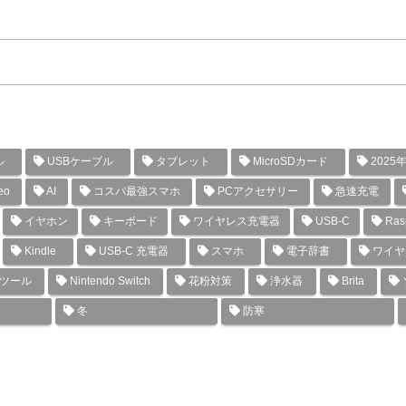
ル
USBケーブル
タブレット
MicroSDカード
2025
eo
AI
コスパ最強スマホ
PCアクセサリー
急速充電
イヤホン
キーボード
ワイヤレス充電器
USB-C
Rasp
Kindle
USB-C 充電器
スマホ
電子辞書
ワイヤ
グツール
Nintendo Switch
花粉対策
浄水器
Brita
冬
防寒