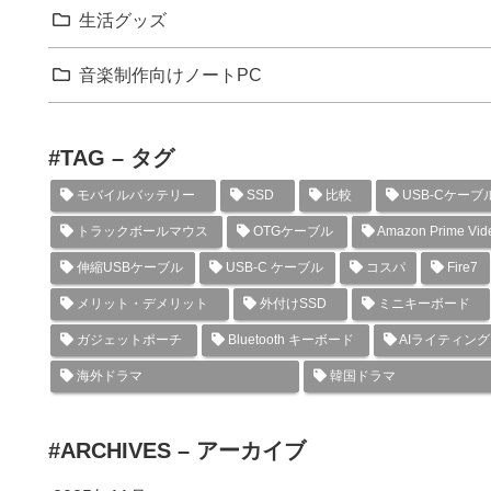
生活グッズ
音楽制作向けノートPC
#TAG – タグ
モバイルバッテリー
SSD
比較
USB-Cケーブ
トラックボールマウス
OTGケーブル
Amazon Prime Vid
伸縮USBケーブル
USB-C ケーブル
コスパ
Fire7
メリット・デメリット
外付けSSD
ミニキーボード
ガジェットポーチ
Bluetooth キーボード
AIライティン
海外ドラマ
韓国ドラマ
#ARCHIVES – アーカイブ