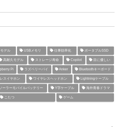
年モデル
USBメモリ
仕事効率化
ポータブルSSD
高耐久モデル
ストレージ寿命
Copilot
目に優しい
berry Pi
ラズベリーパイ
Anker
Bluetoothキーボード
レスイヤホン
ワイヤレスヘッドホン
Lightningケーブル
ソーラーモバイルバッテリー
Y字ケーブル
海外青春ドラマ
こたつ
ゲーム