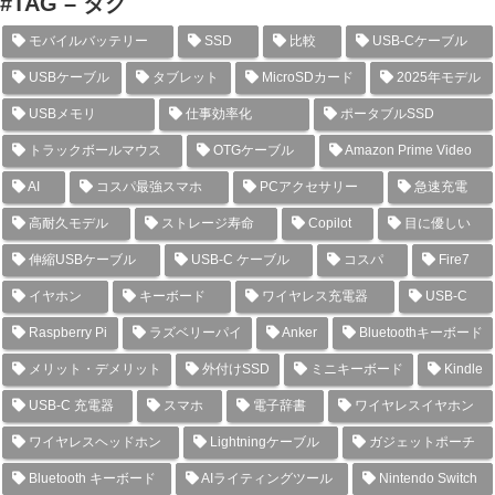
#TAG – タグ
モバイルバッテリー
SSD
比較
USB-Cケーブル
USBケーブル
タブレット
MicroSDカード
2025年モデル
USBメモリ
仕事効率化
ポータブルSSD
トラックボールマウス
OTGケーブル
Amazon Prime Video
AI
コスパ最強スマホ
PCアクセサリー
急速充電
高耐久モデル
ストレージ寿命
Copilot
目に優しい
伸縮USBケーブル
USB-C ケーブル
コスパ
Fire7
イヤホン
キーボード
ワイヤレス充電器
USB-C
Raspberry Pi
ラズベリーパイ
Anker
Bluetoothキーボード
メリット・デメリット
外付けSSD
ミニキーボード
Kindle
USB-C 充電器
スマホ
電子辞書
ワイヤレスイヤホン
ワイヤレスヘッドホン
Lightningケーブル
ガジェットポーチ
Bluetooth キーボード
AIライティングツール
Nintendo Switch