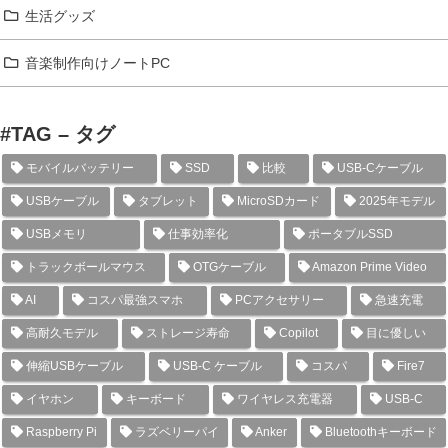
生活グッズ
音楽制作向けノートPC
#TAG – タグ
モバイルバッテリー
SSD
比較
USB-Cケーブル
USBケーブル
タブレット
MicroSDカード
2025年モデル
USBメモリ
仕事効率化
ポータブルSSD
トラックボールマウス
OTGケーブル
Amazon Prime Video
AI
コスパ最強スマホ
PCアクセサリー
急速充電
高耐久モデル
ストレージ寿命
Copilot
目に優しい
伸縮USBケーブル
USB-C ケーブル
コスパ
Fire7
イヤホン
キーボード
ワイヤレス充電器
USB-C
Raspberry Pi
ラズベリーパイ
Anker
Bluetoothキーボード