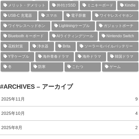
メリット・デメリット
外付けSSD
ミニキーボード
Kindle
USB-C 充電器
スマホ
電子辞書
ワイヤレスイヤホン
ワイヤレスヘッドホン
Lightningケーブル
ガジェットポーチ
Bluetooth キーボード
AIライティングツール
Nintendo Switch
花粉対策
浄水器
Brita
ソーラーモバイルバッテリー
Y字ケーブル
海外青春ドラマ
海外ドラマ
韓国ドラマ
冬
防寒
こたつ
ゲーム
#ARCHIVES – アーカイブ
2025年11月
9
2025年10月
4
2025年8月
2