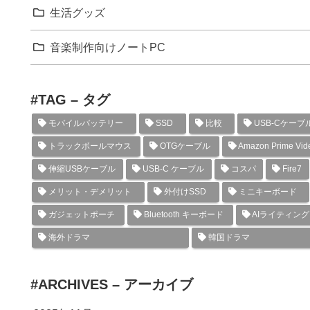
生活グッズ
音楽制作向けノートPC
#TAG – タグ
モバイルバッテリー
SSD
比較
USB-Cケーブ
トラックボールマウス
OTGケーブル
Amazon Prime Vid
伸縮USBケーブル
USB-C ケーブル
コスパ
Fire7
メリット・デメリット
外付けSSD
ミニキーボード
ガジェットポーチ
Bluetooth キーボード
AIライティン
海外ドラマ
韓国ドラマ
#ARCHIVES – アーカイブ