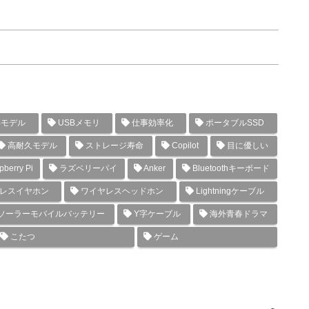
年モデル
USBメモリ
仕事効率化
ポータブルSSD
高耐久モデル
ストレージ寿命
Copilot
目に優しい
berry Pi
ラズベリーパイ
Anker
Bluetoothキーボード
レスイヤホン
ワイヤレスヘッドホン
Lightningケーブル
ソーラーモバイルバッテリー
Y字ケーブル
海外青春ドラマ
こたつ
ゲーム