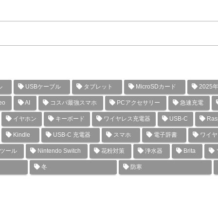
ル
USBケーブル
タブレット
MicroSDカード
2025
eo
AI
コスパ最強スマホ
PCアクセサリー
急速充電
イヤホン
キーボード
ワイヤレス充電器
USB-C
Rasp
Kindle
USB-C 充電器
スマホ
電子辞書
ワイヤ
グツール
Nintendo Switch
花粉対策
浄水器
Brita
冬
防寒