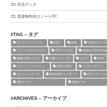
生活グッズ
音楽制作向けノートPC
#TAG – タグ
モバイルバッテリー
SSD
比較
USB-Cケーブ
トラックボールマウス
OTGケーブル
Amazon Prime Vid
伸縮USBケーブル
USB-C ケーブル
コスパ
Fire7
メリット・デメリット
外付けSSD
ミニキーボード
ガジェットポーチ
Bluetooth キーボード
AIライティン
海外ドラマ
韓国ドラマ
#ARCHIVES – アーカイブ