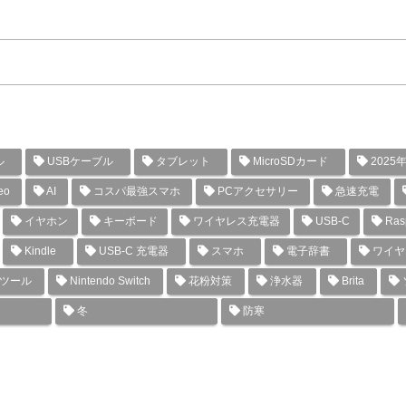
ル
USBケーブル
タブレット
MicroSDカード
2025
eo
AI
コスパ最強スマホ
PCアクセサリー
急速充電
イヤホン
キーボード
ワイヤレス充電器
USB-C
Rasp
Kindle
USB-C 充電器
スマホ
電子辞書
ワイヤ
グツール
Nintendo Switch
花粉対策
浄水器
Brita
冬
防寒