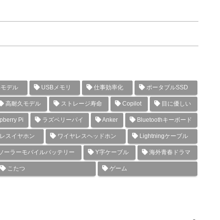
年モデル
USBメモリ
仕事効率化
ポータブルSSD
高耐久モデル
ストレージ寿命
Copilot
目に優しい
berry Pi
ラズベリーパイ
Anker
Bluetoothキーボード
レスイヤホン
ワイヤレスヘッドホン
Lightningケーブル
ソーラーモバイルバッテリー
Y字ケーブル
海外青春ドラマ
こたつ
ゲーム