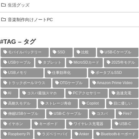
生活グッズ
音楽制作向けノートPC
#TAG – タグ
モバイルバッテリー
SSD
比較
USB-Cケーブル
USBケーブル
タブレット
MicroSDカード
2025年モデル
USBメモリ
仕事効率化
ポータブルSSD
トラックボールマウス
OTGケーブル
Amazon Prime Video
AI
コスパ最強スマホ
PCアクセサリー
急速充電
高耐久モデル
ストレージ寿命
Copilot
目に優しい
伸縮USBケーブル
USB-C ケーブル
コスパ
Fire7
イヤホン
キーボード
ワイヤレス充電器
USB-C
Raspberry Pi
ラズベリーパイ
Anker
Bluetoothキーボード