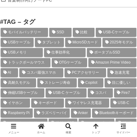
音楽制作向けノートPC
#TAG – タグ
モバイルバッテリー
SSD
比較
USB-Cケーブル
USBケーブル
タブレット
MicroSDカード
2025年モデル
USBメモリ
仕事効率化
ポータブルSSD
トラックボールマウス
OTGケーブル
Amazon Prime Video
AI
コスパ最強スマホ
PCアクセサリー
急速充電
高耐久モデル
ストレージ寿命
Copilot
目に優しい
伸縮USBケーブル
USB-C ケーブル
コスパ
Fire7
イヤホン
キーボード
ワイヤレス充電器
USB-C
Raspberry Pi
ラズベリーパイ
Anker
Bluetoothキーボード
メリット・デメリット
外付けSSD
ミニキーボード
Kindle
メニュー
ホーム
検索
トップ
サイドバー
USB-C 充電器
スマホ
電子辞書
ワイヤレスイヤホン