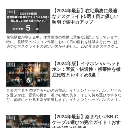
【2024年最新】在宅勤務に最適
家電
なデスクライト5選！目に優しい
照明で集中力アップ
在宅勤務が増える中、作業環境の整備は重要な課題となっています。
特に、長時間のパソコン作業において目の疲れを軽減するためには、
適切なデスクライトの選定が欠かせません。2024年最新のデスクラ
イトは、目に優しい照明技術を採用し、集中力を高める効...
【2024年版】イヤホン vs ヘッド
家電
ホン：音質・快適性・携帯性を徹
底比較とおすすめ6選！
音楽の世界を満喫するための必需品、イヤホンとヘッドホン。どちら
を選ぶかは、音質の良さ、着け心地の良さ、そして持ち運びやすさな
ど、多岐にわたる要素が影響します。イヤホンとヘッドホンのメリッ
トとデメリットを対比させながら、ライフスタイルにフィッ...
【2024年最新】絡まないUSB-C
家電
ケーブル選びの完全ガイド！おす