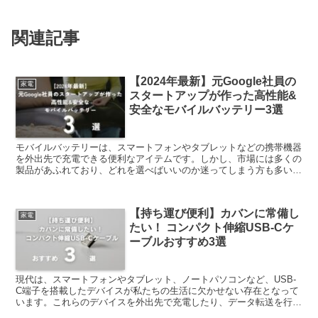
関連記事
【2024年最新】元Google社員の
家電
スタートアップが作った高性能&
安全なモバイルバッテリー3選
モバイルバッテリーは、スマートフォンやタブレットなどの携帯機器
を外出先で充電できる便利なアイテムです。しかし、市場には多くの
製品があふれており、どれを選べばいいのか迷ってしまう方も多いの
ではないでしょうか。そこで今回は、元Google社員(...
【持ち運び便利】カバンに常備し
家電
たい！ コンパクト伸縮USB-Cケ
ーブルおすすめ3選
現代は、スマートフォンやタブレット、ノートパソコンなど、USB-
C端子を搭載したデバイスが私たちの生活に欠かせない存在となって
います。これらのデバイスを外出先で充電したり、データ転送を行う
ために、USB-Cケーブルは必須アイテムと言えるでし...