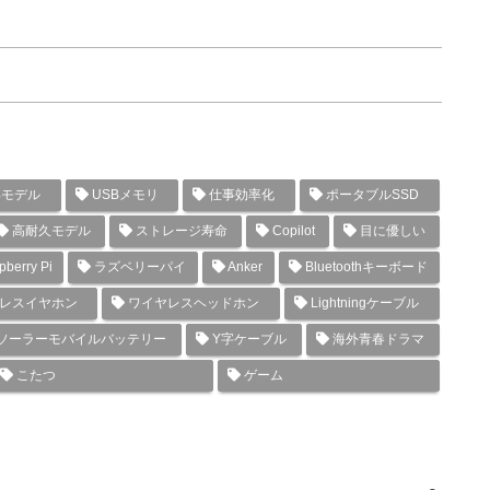
年モデル
USBメモリ
仕事効率化
ポータブルSSD
高耐久モデル
ストレージ寿命
Copilot
目に優しい
berry Pi
ラズベリーパイ
Anker
Bluetoothキーボード
レスイヤホン
ワイヤレスヘッドホン
Lightningケーブル
ソーラーモバイルバッテリー
Y字ケーブル
海外青春ドラマ
こたつ
ゲーム