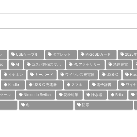
ル
USBケーブル
タブレット
MicroSDカード
2025
eo
AI
コスパ最強スマホ
PCアクセサリー
急速充電
イヤホン
キーボード
ワイヤレス充電器
USB-C
Rasp
Kindle
USB-C 充電器
スマホ
電子辞書
ワイヤ
グツール
Nintendo Switch
花粉対策
浄水器
Brita
冬
防寒