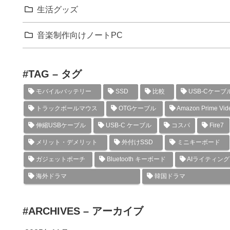
生活グッズ
音楽制作向けノートPC
#TAG – タグ
モバイルバッテリー
SSD
比較
USB-Cケーブ
トラックボールマウス
OTGケーブル
Amazon Prime Vid
伸縮USBケーブル
USB-C ケーブル
コスパ
Fire7
メリット・デメリット
外付けSSD
ミニキーボード
ガジェットポーチ
Bluetooth キーボード
AIライティン
海外ドラマ
韓国ドラマ
#ARCHIVES – アーカイブ