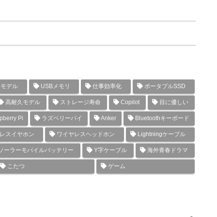
年モデル
USBメモリ
仕事効率化
ポータブルSSD
高耐久モデル
ストレージ寿命
Copilot
目に優しい
berry Pi
ラズベリーパイ
Anker
Bluetoothキーボード
レスイヤホン
ワイヤレスヘッドホン
Lightningケーブル
ソーラーモバイルバッテリー
Y字ケーブル
海外青春ドラマ
こたつ
ゲーム