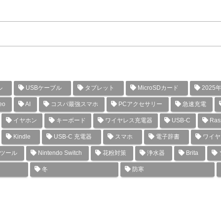
ル
USBケーブル
タブレット
MicroSDカード
2025
eo
AI
コスパ最強スマホ
PCアクセサリー
急速充電
イヤホン
キーボード
ワイヤレス充電器
USB-C
Rasp
Kindle
USB-C 充電器
スマホ
電子辞書
ワイヤ
グツール
Nintendo Switch
花粉対策
浄水器
Brita
冬
防寒