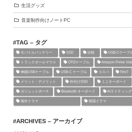
生活グッズ
音楽制作向けノートPC
#TAG – タグ
モバイルバッテリー
SSD
比較
USB-Cケーブ
トラックボールマウス
OTGケーブル
Amazon Prime Vid
伸縮USBケーブル
USB-C ケーブル
コスパ
Fire7
メリット・デメリット
外付けSSD
ミニキーボード
ガジェットポーチ
Bluetooth キーボード
AIライティン
海外ドラマ
韓国ドラマ
#ARCHIVES – アーカイブ