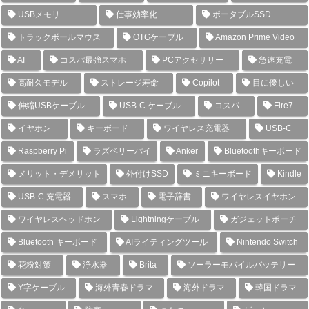
USBメモリ
仕事効率化
ポータブルSSD
トラックボールマウス
OTGケーブル
Amazon Prime Video
AI
コスパ最強スマホ
PCアクセサリー
急速充電
高耐久モデル
ストレージ寿命
Copilot
目に優しい
伸縮USBケーブル
USB-C ケーブル
コスパ
Fire7
イヤホン
キーボード
ワイヤレス充電器
USB-C
Raspberry Pi
ラズベリーパイ
Anker
Bluetoothキーボード
メリット・デメリット
外付けSSD
ミニキーボード
Kindle
USB-C 充電器
スマホ
電子辞書
ワイヤレスイヤホン
ワイヤレスヘッドホン
Lightningケーブル
ガジェットポーチ
Bluetooth キーボード
AIライティングツール
Nintendo Switch
花粉対策
浄水器
Brita
ソーラーモバイルバッテリー
Y字ケーブル
海外青春ドラマ
海外ドラマ
韓国ドラマ