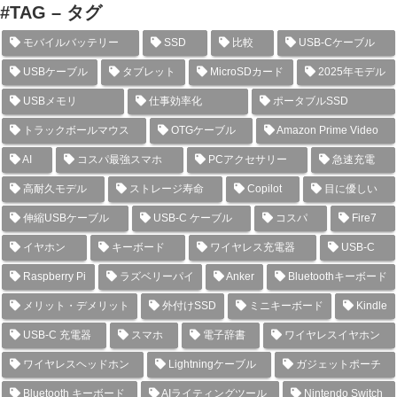
#TAG – タグ
モバイルバッテリー
SSD
比較
USB-Cケーブル
USBケーブル
タブレット
MicroSDカード
2025年モデル
USBメモリ
仕事効率化
ポータブルSSD
トラックボールマウス
OTGケーブル
Amazon Prime Video
AI
コスパ最強スマホ
PCアクセサリー
急速充電
高耐久モデル
ストレージ寿命
Copilot
目に優しい
伸縮USBケーブル
USB-C ケーブル
コスパ
Fire7
イヤホン
キーボード
ワイヤレス充電器
USB-C
Raspberry Pi
ラズベリーパイ
Anker
Bluetoothキーボード
メリット・デメリット
外付けSSD
ミニキーボード
Kindle
USB-C 充電器
スマホ
電子辞書
ワイヤレスイヤホン
ワイヤレスヘッドホン
Lightningケーブル
ガジェットポーチ
Bluetooth キーボード
AIライティングツール
Nintendo Switch