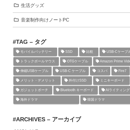
生活グッズ
音楽制作向けノートPC
#TAG – タグ
モバイルバッテリー
SSD
比較
USB-Cケーブ
トラックボールマウス
OTGケーブル
Amazon Prime Vid
伸縮USBケーブル
USB-C ケーブル
コスパ
Fire7
メリット・デメリット
外付けSSD
ミニキーボード
ガジェットポーチ
Bluetooth キーボード
AIライティン
海外ドラマ
韓国ドラマ
#ARCHIVES – アーカイブ