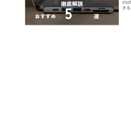
のU
きる