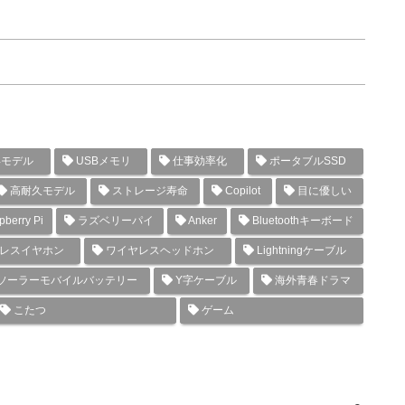
年モデル
USBメモリ
仕事効率化
ポータブルSSD
高耐久モデル
ストレージ寿命
Copilot
目に優しい
berry Pi
ラズベリーパイ
Anker
Bluetoothキーボード
レスイヤホン
ワイヤレスヘッドホン
Lightningケーブル
ソーラーモバイルバッテリー
Y字ケーブル
海外青春ドラマ
こたつ
ゲーム