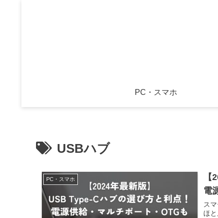
PC・スマホ
USBハブ
【2
PC・スマホ
電
スマ
ほと