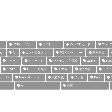
ル
USBケーブル
タブレット
MicroSDカード
2025
eo
AI
コスパ最強スマホ
PCアクセサリー
急速充電
イヤホン
キーボード
ワイヤレス充電器
USB-C
Rasp
Kindle
USB-C 充電器
スマホ
電子辞書
ワイヤ
グツール
Nintendo Switch
花粉対策
浄水器
Brita
冬
防寒