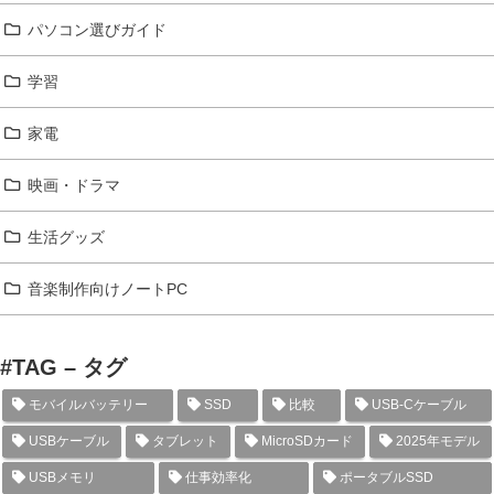
パソコン選びガイド
学習
家電
映画・ドラマ
生活グッズ
音楽制作向けノートPC
#TAG – タグ
モバイルバッテリー
SSD
比較
USB-Cケーブル
USBケーブル
タブレット
MicroSDカード
2025年モデル
USBメモリ
仕事効率化
ポータブルSSD