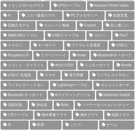
トラックボールマウス
OTGケーブル
Amazon Prime Video
AI
コスパ最強スマホ
PCアクセサリー
急速充電
高耐久モデル
ストレージ寿命
Copilot
目に優しい
伸縮USBケーブル
USB-C ケーブル
コスパ
Fire7
イヤホン
キーボード
ワイヤレス充電器
USB-C
Raspberry Pi
ラズベリーパイ
Anker
Bluetoothキーボード
メリット・デメリット
外付けSSD
ミニキーボード
Kindle
USB-C 充電器
スマホ
電子辞書
ワイヤレスイヤホン
ワイヤレスヘッドホン
Lightningケーブル
ガジェットポーチ
Bluetooth キーボード
AIライティングツール
Nintendo Switch
花粉対策
浄水器
Brita
ソーラーモバイルバッテリー
Y字ケーブル
海外青春ドラマ
海外ドラマ
韓国ドラマ
冬
防寒
こたつ
ゲーム