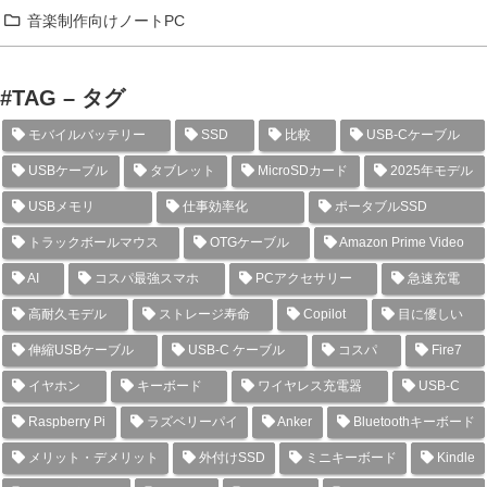
音楽制作向けノートPC
#TAG – タグ
モバイルバッテリー
SSD
比較
USB-Cケーブル
USBケーブル
タブレット
MicroSDカード
2025年モデル
USBメモリ
仕事効率化
ポータブルSSD
トラックボールマウス
OTGケーブル
Amazon Prime Video
AI
コスパ最強スマホ
PCアクセサリー
急速充電
高耐久モデル
ストレージ寿命
Copilot
目に優しい
伸縮USBケーブル
USB-C ケーブル
コスパ
Fire7
イヤホン
キーボード
ワイヤレス充電器
USB-C
Raspberry Pi
ラズベリーパイ
Anker
Bluetoothキーボード
メリット・デメリット
外付けSSD
ミニキーボード
Kindle