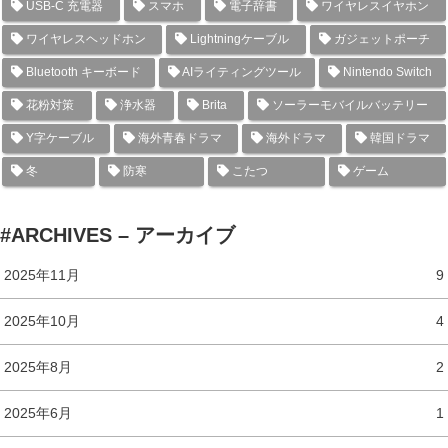
USB-C 充電器
スマホ
電子辞書
ワイヤレスイヤホン
ワイヤレスヘッドホン
Lightningケーブル
ガジェットポーチ
Bluetooth キーボード
AIライティングツール
Nintendo Switch
花粉対策
浄水器
Brita
ソーラーモバイルバッテリー
Y字ケーブル
海外青春ドラマ
海外ドラマ
韓国ドラマ
冬
防寒
こたつ
ゲーム
#ARCHIVES – アーカイブ
2025年11月
9
2025年10月
4
2025年8月
2
2025年6月
1