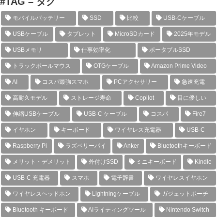
#TAG – タグ
モバイルバッテリー
SSD
比較
USB-Cケーブル
USBケーブル
タブレット
MicroSDカード
2025年モデル
USBメモリ
仕事効率化
ポータブルSSD
トラックボールマウス
OTGケーブル
Amazon Prime Video
AI
コスパ最強スマホ
PCアクセサリー
急速充電
高耐久モデル
ストレージ寿命
Copilot
目に優しい
伸縮USBケーブル
USB-C ケーブル
コスパ
Fire7
イヤホン
キーボード
ワイヤレス充電器
USB-C
Raspberry Pi
ラズベリーパイ
Anker
Bluetoothキーボード
メリット・デメリット
外付けSSD
ミニキーボード
Kindle
USB-C 充電器
スマホ
電子辞書
ワイヤレスイヤホン
ワイヤレスヘッドホン
Lightningケーブル
ガジェットポーチ
Bluetooth キーボード
AIライティングツール
Nintendo Switch