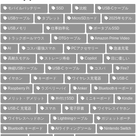
モバイルバッテリー
SSD
比較
USB-Cケーブル
USBケーブル
タブレット
MicroSDカード
2025年モデル
USBメモリ
仕事効率化
ポータブルSSD
トラックボールマウス
OTGケーブル
Amazon Prime Video
AI
コスパ最強スマホ
PCアクセサリー
急速充電
高耐久モデル
ストレージ寿命
Copilot
目に優しい
伸縮USBケーブル
USB-C ケーブル
コスパ
Fire7
イヤホン
キーボード
ワイヤレス充電器
USB-C
Raspberry Pi
ラズベリーパイ
Anker
Bluetoothキーボード
メリット・デメリット
外付けSSD
ミニキーボード
Kindle
USB-C 充電器
スマホ
電子辞書
ワイヤレスイヤホン
ワイヤレスヘッドホン
Lightningケーブル
ガジェットポーチ
Bluetooth キーボード
AIライティングツール
Nintendo Switch