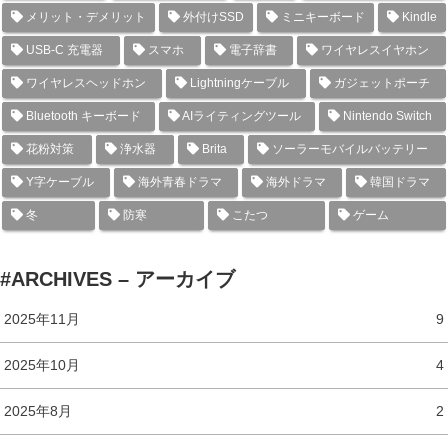
メリット・デメリット
外付けSSD
ミニキーボード
Kindle
USB-C 充電器
スマホ
電子辞書
ワイヤレスイヤホン
ワイヤレスヘッドホン
Lightningケーブル
ガジェットポーチ
Bluetooth キーボード
AIライティングツール
Nintendo Switch
花粉対策
浄水器
Brita
ソーラーモバイルバッテリー
Y字ケーブル
海外青春ドラマ
海外ドラマ
韓国ドラマ
冬
防寒
こたつ
ゲーム
#ARCHIVES – アーカイブ
2025年11月
9
2025年10月
4
2025年8月
2