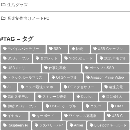
生活グッズ
音楽制作向けノートPC
#TAG – タグ
モバイルバッテリー
SSD
比較
USB-Cケーブル
USBケーブル
タブレット
MicroSDカード
2025年モデル
USBメモリ
仕事効率化
ポータブルSSD
トラックボールマウス
OTGケーブル
Amazon Prime Video
AI
コスパ最強スマホ
PCアクセサリー
急速充電
高耐久モデル
ストレージ寿命
Copilot
目に優しい
伸縮USBケーブル
USB-C ケーブル
コスパ
Fire7
イヤホン
キーボード
ワイヤレス充電器
USB-C
Raspberry Pi
ラズベリーパイ
Anker
Bluetoothキーボード