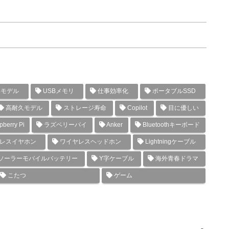
年モデル
USBメモリ
仕事効率化
ポータブルSSD
高耐久モデル
ストレージ寿命
Copilot
目に優しい
berry Pi
ラズベリーパイ
Anker
Bluetoothキーボード
レスイヤホン
ワイヤレスヘッドホン
Lightningケーブル
ソーラーモバイルバッテリー
Y字ケーブル
海外青春ドラマ
こたつ
ゲーム