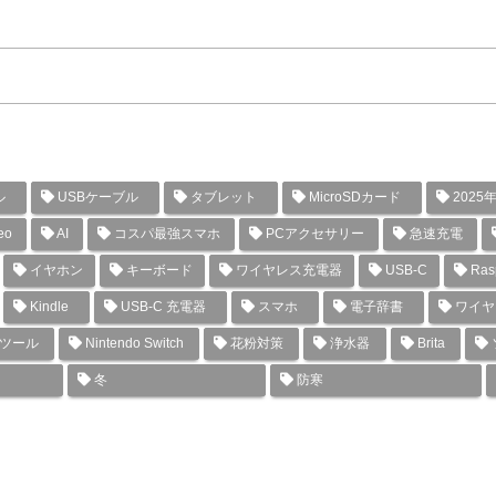
ル
USBケーブル
タブレット
MicroSDカード
2025
eo
AI
コスパ最強スマホ
PCアクセサリー
急速充電
イヤホン
キーボード
ワイヤレス充電器
USB-C
Rasp
Kindle
USB-C 充電器
スマホ
電子辞書
ワイヤ
グツール
Nintendo Switch
花粉対策
浄水器
Brita
冬
防寒