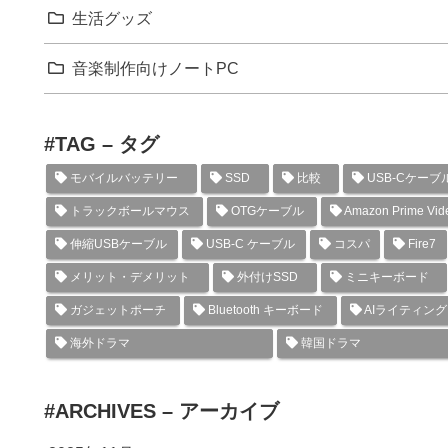
生活グッズ
音楽制作向けノートPC
#TAG – タグ
モバイルバッテリー
SSD
比較
USB-Cケーブ
トラックボールマウス
OTGケーブル
Amazon Prime Vid
伸縮USBケーブル
USB-C ケーブル
コスパ
Fire7
メリット・デメリット
外付けSSD
ミニキーボード
ガジェットポーチ
Bluetooth キーボード
AIライティン
海外ドラマ
韓国ドラマ
#ARCHIVES – アーカイブ