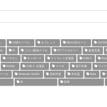
ル
USBケーブル
タブレット
MicroSDカード
2025
eo
AI
コスパ最強スマホ
PCアクセサリー
急速充電
イヤホン
キーボード
ワイヤレス充電器
USB-C
Rasp
Kindle
USB-C 充電器
スマホ
電子辞書
ワイヤ
グツール
Nintendo Switch
花粉対策
浄水器
Brita
冬
防寒