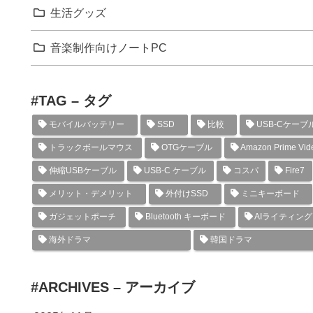
生活グッズ
音楽制作向けノートPC
#TAG – タグ
モバイルバッテリー
SSD
比較
USB-Cケーブ
トラックボールマウス
OTGケーブル
Amazon Prime Vid
伸縮USBケーブル
USB-C ケーブル
コスパ
Fire7
メリット・デメリット
外付けSSD
ミニキーボード
ガジェットポーチ
Bluetooth キーボード
AIライティン
海外ドラマ
韓国ドラマ
#ARCHIVES – アーカイブ