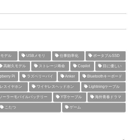
年モデル
USBメモリ
仕事効率化
ポータブルSSD
高耐久モデル
ストレージ寿命
Copilot
目に優しい
berry Pi
ラズベリーパイ
Anker
Bluetoothキーボード
レスイヤホン
ワイヤレスヘッドホン
Lightningケーブル
ソーラーモバイルバッテリー
Y字ケーブル
海外青春ドラマ
こたつ
ゲーム