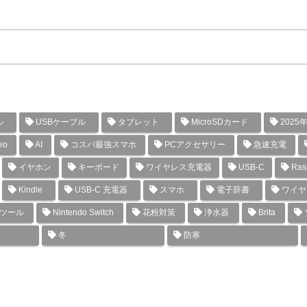
ル
USBケーブル
タブレット
MicroSDカード
2025
eo
AI
コスパ最強スマホ
PCアクセサリー
急速充電
イヤホン
キーボード
ワイヤレス充電器
USB-C
Rasp
Kindle
USB-C 充電器
スマホ
電子辞書
ワイヤ
グツール
Nintendo Switch
花粉対策
浄水器
Brita
冬
防寒