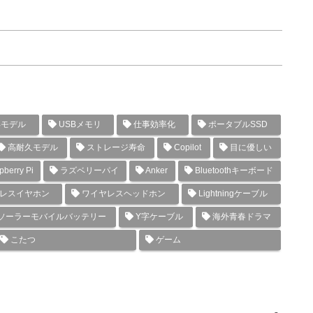
年モデル
USBメモリ
仕事効率化
ポータブルSSD
高耐久モデル
ストレージ寿命
Copilot
目に優しい
berry Pi
ラズベリーパイ
Anker
Bluetoothキーボード
レスイヤホン
ワイヤレスヘッドホン
Lightningケーブル
ソーラーモバイルバッテリー
Y字ケーブル
海外青春ドラマ
こたつ
ゲーム