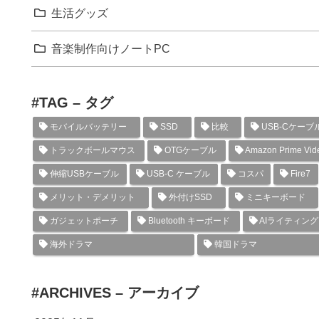
生活グッズ
音楽制作向けノートPC
#TAG – タグ
モバイルバッテリー
SSD
比較
USB-Cケーブ
トラックボールマウス
OTGケーブル
Amazon Prime Vid
伸縮USBケーブル
USB-C ケーブル
コスパ
Fire7
メリット・デメリット
外付けSSD
ミニキーボード
ガジェットポーチ
Bluetooth キーボード
AIライティン
海外ドラマ
韓国ドラマ
#ARCHIVES – アーカイブ