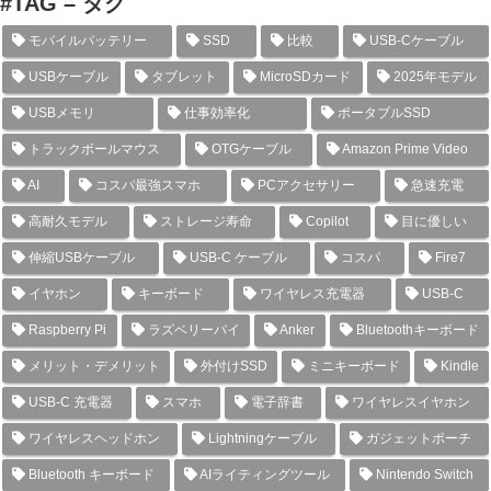
#TAG – タグ
モバイルバッテリー
SSD
比較
USB-Cケーブル
USBケーブル
タブレット
MicroSDカード
2025年モデル
USBメモリ
仕事効率化
ポータブルSSD
トラックボールマウス
OTGケーブル
Amazon Prime Video
AI
コスパ最強スマホ
PCアクセサリー
急速充電
高耐久モデル
ストレージ寿命
Copilot
目に優しい
伸縮USBケーブル
USB-C ケーブル
コスパ
Fire7
イヤホン
キーボード
ワイヤレス充電器
USB-C
Raspberry Pi
ラズベリーパイ
Anker
Bluetoothキーボード
メリット・デメリット
外付けSSD
ミニキーボード
Kindle
USB-C 充電器
スマホ
電子辞書
ワイヤレスイヤホン
ワイヤレスヘッドホン
Lightningケーブル
ガジェットポーチ
Bluetooth キーボード
AIライティングツール
Nintendo Switch