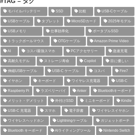
#TAG – タグ
モバイルバッテリー
SSD
比較
USB-Cケーブル
USBケーブル
タブレット
MicroSDカード
2025年モデル
USBメモリ
仕事効率化
ポータブルSSD
トラックボールマウス
OTGケーブル
Amazon Prime Video
AI
コスパ最強スマホ
PCアクセサリー
急速充電
高耐久モデル
ストレージ寿命
Copilot
目に優しい
伸縮USBケーブル
USB-C ケーブル
コスパ
Fire7
イヤホン
キーボード
ワイヤレス充電器
USB-C
Raspberry Pi
ラズベリーパイ
Anker
Bluetoothキーボード
メリット・デメリット
外付けSSD
ミニキーボード
Kindle
USB-C 充電器
スマホ
電子辞書
ワイヤレスイヤホン
ワイヤレスヘッドホン
Lightningケーブル
ガジェットポーチ
Bluetooth キーボード
AIライティングツール
Nintendo Switch