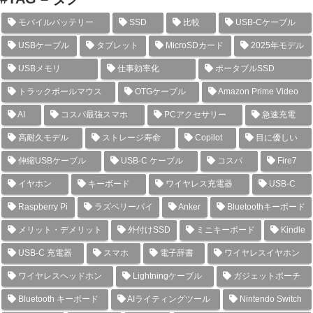
モバイルバッテリー
SSD
比較
USB-Cケーブル
USBケーブル
タブレット
MicroSDカード
2025年モデル
USBメモリ
仕事効率化
ポータブルSSD
トラックボールマウス
OTGケーブル
Amazon Prime Video
AI
コスパ最強スマホ
PCアクセサリー
急速充電
高耐久モデル
ストレージ寿命
Copilot
目に優しい
伸縮USBケーブル
USB-C ケーブル
コスパ
Fire7
イヤホン
キーボード
ワイヤレス充電器
USB-C
Raspberry Pi
ラズベリーパイ
Anker
Bluetoothキーボード
メリット・デメリット
外付けSSD
ミニキーボード
Kindle
USB-C 充電器
スマホ
電子辞書
ワイヤレスイヤホン
ワイヤレスヘッドホン
Lightningケーブル
ガジェットポーチ
Bluetooth キーボード
AIライティングツール
Nintendo Switch