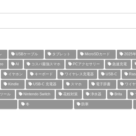
ル
USBケーブル
タブレット
MicroSDカード
2025
eo
AI
コスパ最強スマホ
PCアクセサリー
急速充電
イヤホン
キーボード
ワイヤレス充電器
USB-C
Rasp
Kindle
USB-C 充電器
スマホ
電子辞書
ワイヤ
グツール
Nintendo Switch
花粉対策
浄水器
Brita
冬
防寒