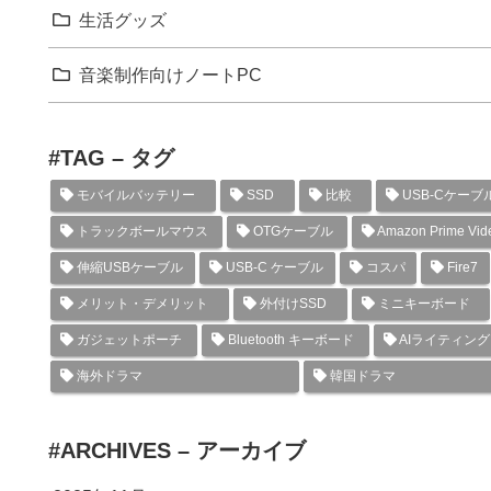
生活グッズ
音楽制作向けノートPC
#TAG – タグ
モバイルバッテリー
SSD
比較
USB-Cケーブ
トラックボールマウス
OTGケーブル
Amazon Prime Vid
伸縮USBケーブル
USB-C ケーブル
コスパ
Fire7
メリット・デメリット
外付けSSD
ミニキーボード
ガジェットポーチ
Bluetooth キーボード
AIライティン
海外ドラマ
韓国ドラマ
#ARCHIVES – アーカイブ