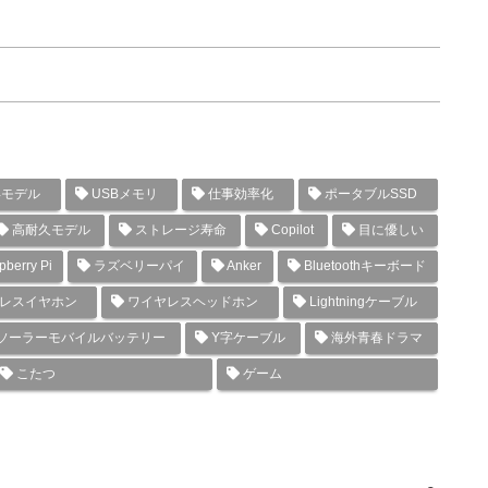
年モデル
USBメモリ
仕事効率化
ポータブルSSD
高耐久モデル
ストレージ寿命
Copilot
目に優しい
berry Pi
ラズベリーパイ
Anker
Bluetoothキーボード
レスイヤホン
ワイヤレスヘッドホン
Lightningケーブル
ソーラーモバイルバッテリー
Y字ケーブル
海外青春ドラマ
こたつ
ゲーム