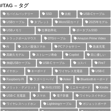
#TAG – タグ
モバイルバッテリー
SSD
比較
USB-Cケーブル
USBケーブル
タブレット
MicroSDカード
2025年モデル
USBメモリ
仕事効率化
ポータブルSSD
トラックボールマウス
OTGケーブル
Amazon Prime Video
AI
コスパ最強スマホ
PCアクセサリー
急速充電
高耐久モデル
ストレージ寿命
Copilot
目に優しい
伸縮USBケーブル
USB-C ケーブル
コスパ
Fire7
イヤホン
キーボード
ワイヤレス充電器
USB-C
Raspberry Pi
ラズベリーパイ
Anker
Bluetoothキーボード
メリット・デメリット
外付けSSD
ミニキーボード
Kindle
USB-C 充電器
スマホ
電子辞書
ワイヤレスイヤホン
ワイヤレスヘッドホン
Lightningケーブル
ガジェットポーチ