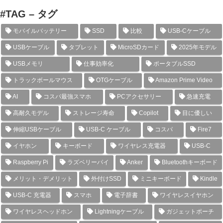
#TAG – タグ
モバイルバッテリー
SSD
比較
USB-Cケーブル
USBケーブル
タブレット
MicroSDカード
2025年モデル
USBメモリ
仕事効率化
ポータブルSSD
トラックボールマウス
OTGケーブル
Amazon Prime Video
AI
コスパ最強スマホ
PCアクセサリー
急速充電
高耐久モデル
ストレージ寿命
Copilot
目に優しい
伸縮USBケーブル
USB-C ケーブル
コスパ
Fire7
イヤホン
キーボード
ワイヤレス充電器
USB-C
Raspberry Pi
ラズベリーパイ
Anker
Bluetoothキーボード
メリット・デメリット
外付けSSD
ミニキーボード
Kindle
USB-C 充電器
スマホ
電子辞書
ワイヤレスイヤホン
ワイヤレスヘッドホン
Lightningケーブル
ガジェットポーチ