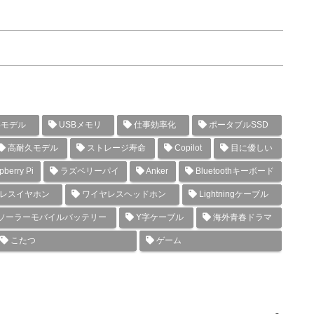
年モデル
USBメモリ
仕事効率化
ポータブルSSD
高耐久モデル
ストレージ寿命
Copilot
目に優しい
berry Pi
ラズベリーパイ
Anker
Bluetoothキーボード
レスイヤホン
ワイヤレスヘッドホン
Lightningケーブル
ソーラーモバイルバッテリー
Y字ケーブル
海外青春ドラマ
こたつ
ゲーム