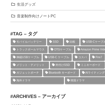
生活グッズ
音楽制作向けノートPC
#TAG – タグ
モバイルバッテリー
SSD
比較
USB-Cケーブ
トラックボールマウス
OTGケーブル
Amazon Prime Vid
伸縮USBケーブル
USB-C ケーブル
コスパ
Fire7
メリット・デメリット
外付けSSD
ミニキーボード
ガジェットポーチ
Bluetooth キーボード
AIライティン
海外ドラマ
韓国ドラマ
#ARCHIVES – アーカイブ