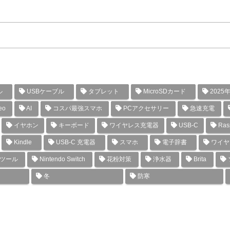
ル
USBケーブル
タブレット
MicroSDカード
2025
eo
AI
コスパ最強スマホ
PCアクセサリー
急速充電
イヤホン
キーボード
ワイヤレス充電器
USB-C
Rasp
Kindle
USB-C 充電器
スマホ
電子辞書
ワイヤ
グツール
Nintendo Switch
花粉対策
浄水器
Brita
冬
防寒