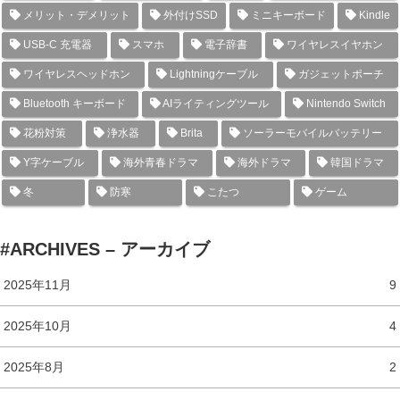
メリット・デメリット
外付けSSD
ミニキーボード
Kindle
USB-C 充電器
スマホ
電子辞書
ワイヤレスイヤホン
ワイヤレスヘッドホン
Lightningケーブル
ガジェットポーチ
Bluetooth キーボード
AIライティングツール
Nintendo Switch
花粉対策
浄水器
Brita
ソーラーモバイルバッテリー
Y字ケーブル
海外青春ドラマ
海外ドラマ
韓国ドラマ
冬
防寒
こたつ
ゲーム
#ARCHIVES – アーカイブ
2025年11月
9
2025年10月
4
2025年8月
2