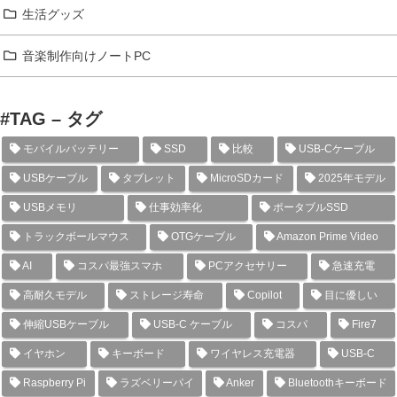
生活グッズ
音楽制作向けノートPC
#TAG – タグ
モバイルバッテリー
SSD
比較
USB-Cケーブル
USBケーブル
タブレット
MicroSDカード
2025年モデル
USBメモリ
仕事効率化
ポータブルSSD
トラックボールマウス
OTGケーブル
Amazon Prime Video
AI
コスパ最強スマホ
PCアクセサリー
急速充電
高耐久モデル
ストレージ寿命
Copilot
目に優しい
伸縮USBケーブル
USB-C ケーブル
コスパ
Fire7
イヤホン
キーボード
ワイヤレス充電器
USB-C
Raspberry Pi
ラズベリーパイ
Anker
Bluetoothキーボード