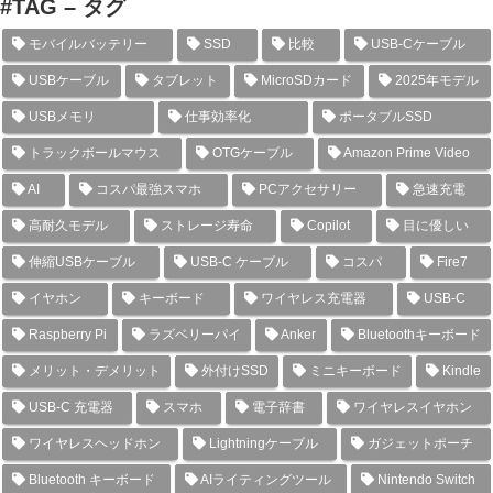
#TAG – タグ
モバイルバッテリー
SSD
比較
USB-Cケーブル
USBケーブル
タブレット
MicroSDカード
2025年モデル
USBメモリ
仕事効率化
ポータブルSSD
トラックボールマウス
OTGケーブル
Amazon Prime Video
AI
コスパ最強スマホ
PCアクセサリー
急速充電
高耐久モデル
ストレージ寿命
Copilot
目に優しい
伸縮USBケーブル
USB-C ケーブル
コスパ
Fire7
イヤホン
キーボード
ワイヤレス充電器
USB-C
Raspberry Pi
ラズベリーパイ
Anker
Bluetoothキーボード
メリット・デメリット
外付けSSD
ミニキーボード
Kindle
USB-C 充電器
スマホ
電子辞書
ワイヤレスイヤホン
ワイヤレスヘッドホン
Lightningケーブル
ガジェットポーチ
Bluetooth キーボード
AIライティングツール
Nintendo Switch