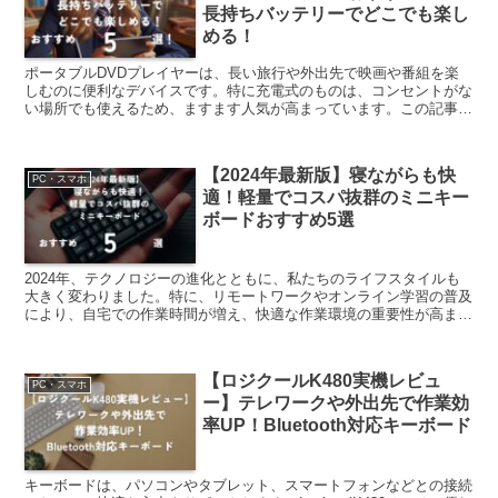
長持ちバッテリーでどこでも楽し
める！
ポータブルDVDプレイヤーは、長い旅行や外出先で映画や番組を楽
しむのに便利なデバイスです。特に充電式のものは、コンセントがな
い場所でも使えるため、ますます人気が高まっています。この記事で
は、2024年におすすめの充電式ポータブルDVDプレイ...
【2024年最新版】寝ながらも快
PC・スマホ
適！軽量でコスパ抜群のミニキー
ボードおすすめ5選
2024年、テクノロジーの進化とともに、私たちのライフスタイルも
大きく変わりました。特に、リモートワークやオンライン学習の普及
により、自宅での作業時間が増え、快適な作業環境の重要性が高まっ
ています。その中で、ミニキーボードはその軽量性とコス...
【ロジクールK480実機レビュ
PC・スマホ
ー】テレワークや外出先で作業効
率UP！Bluetooth対応キーボード
キーボードは、パソコンやタブレット、スマートフォンなどとの接続