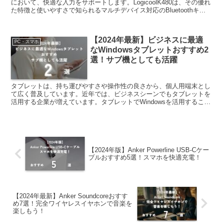
において、快適な入力をサポートします。LogicoolK480は、その優れ
た特徴と使いやすさで知られるマルチデバイス対応のBluetoothキー
ボードです。この記事では、K480...
【2024年最新】ビジネスに最適
PC・スマホ
なWindowsタブレットおすすめ2
選！サブ機としても活躍
タブレットは、持ち運びやすさや操作性の良さから、個人用端末とし
て広く普及しています。近年では、ビジネスシーンでもタブレットを
活用する企業が増えています。タブレットでWindowsを活用すること
で、パソコンと同等の機能を利用できるため、業務効...
【2024年版】Anker Powerline USB-Cケー
ブルおすすめ5選！スマホを快適充電！
【2024年最新】Anker Soundcoreおすす
め7選！完全ワイヤレスイヤホンで音楽を
楽しもう！