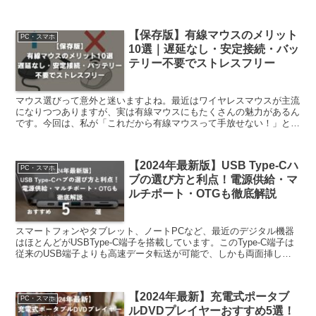
【保存版】有線マウスのメリット
PC・スマホ
10選｜遅延なし・安定接続・バッ
テリー不要でストレスフリー
マウス選びって意外と迷いますよね。最近はワイヤレスマウスが主流
になりつつありますが、実は有線マウスにもたくさんの魅力があるん
です。今回は、私が「これだから有線マウスって手放せない！」と思
うポイントを10個に絞ってご紹介します。ワイヤレスより...
【2024年最新版】USB Type-Cハ
PC・スマホ
ブの選び方と利点！電源供給・マ
ルチポート・OTGも徹底解説
スマートフォンやタブレット、ノートPCなど、最近のデジタル機器
はほとんどがUSBType-C端子を搭載しています。このType-C端子は
従来のUSB端子よりも高速データ転送が可能で、しかも両面挿しで
接続できるなど使いやすさが向上しています。...
【2024年最新】充電式ポータブ
PC・スマホ
ルDVDプレイヤーおすすめ5選！