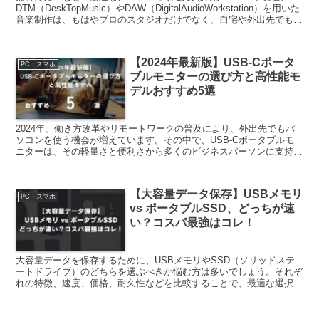
DTM（DeskTopMusic）やDAW（DigitalAudioWorkstation）を用いた
音楽制作は、もはやプロのスタジオだけでなく、自宅や外出先でも手
軽に行えるよう...
【2024年最新版】USB-Cポータ
PC・スマホ
ブルモニターの選び方と高性能モ
デルおすすめ5選
2024年、働き方改革やリモートワークの普及により、外出先でもパ
ソコンを使う機会が増えています。その中で、USB-Cポータブルモ
ニターは、その軽量さと便利さから多くのビジネスパーソンに支持さ
れています。しかし、種類が多く、どれを選べばいいの...
【大容量データ保存】USBメモリ
PC・スマホ
vs ポータブルSSD、どっちが速
い？コスパ最強はコレ！
大容量データを保存するために、USBメモリやSSD（ソリッドステ
ートドライブ）のどちらを選ぶべきか悩む方は多いでしょう。それぞ
れの特徴、速度、価格、耐久性などを比較することで、最適な選択を
する手助けができます。この記事では、USBメモリとS...