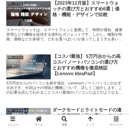
【2023年12月版】スマートウォ
PC・スマホ
ッチの選び方とおすすめ6選｜価
格・機能・デザインで比較
スマートウォッチは、スマートフォンと連携して、時間や通知、健康
管理などの機能を提供する便利なガジェットです。しかし、種類や性
能、価格などが多様で、どれを選べばいいか迷ってしまう方も多いで
しょう。そこで、この記事では、スマートウォッチの選び方...
【コスパ最強】 5万円台からの高
PC・スマホ
コスパ ノートパソコンの選び方
とおすすめ機種を徹底検証
【Lenovo IdeaPad】
5万円台からのパソコンを探す場合、Lenovoのノートパソコンがおす
すめです。今回はその理由と機種について、詳しくご紹介します。こ
の記事を読んでわかることコスパ最強のパソコンにはどのようなもの
があるかを知ることができる安いパソコンを選ぶ際に...
ダークモードとライトモードの違
PC・スマホ
いを徹底解説！目に優しいのはど
っち？【2025年最新版】
メニュー
ホーム
検索
トップ
サイドバー