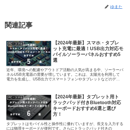
ゆまた
関連記事
【2024年最新】スマホ・タブレ
PC・スマホ
ット充電に最適！USB出力対応モ
バイルソーラーパネルおすすめ5
選
近年、環境への配慮やアウトドア活動の人気が高まる中、ソーラーパ
ネルUSB充電器の需要が増しています。これは、太陽光を利用して
電力を生成し、USB出力でスマートフォンやタブレットなどのデバ
イスを充電することができる便利なアイテムです。また、災...
【2024年最新】タブレット用ト
PC・スマホ
ラックパッド付きBluetooth対応
キーボードおすすめ6選と選び
方！
タブレットはモバイル性と操作性に優れていますが、長文を入力する
には物理キーボードが便利です。さらにトラックパッド付きの