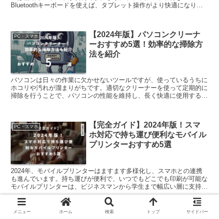
Bluetoothキーボードを使えば、タブレット操作がより快適になりま
す。しかし市場には多くの製品があり、選び方を誤ると期...
【2024年版】パソコンクリーナ
PC・スマホ
ーおすすめ5選！効率的な掃除方
法を紹介
パソコンは日々の作業に欠かせないツールですが、使っているうちに
ホコリや汚れが溜まりがちです。適切なクリーナーを使って定期的に
掃除を行うことで、パソコンの性能を維持し、長く快適に使用するこ
とができます。この記事では、2024年におすすめのパソ...
【完全ガイド】2024年版！スマ
PC・スマホ
ホ対応で持ち運び便利なモバイル
プリンターおすすめ5選
2024年、モバイルプリンターはますます多様化し、スマホとの連携
も進んでいます。持ち運びが便利で、いつでもどこでも印刷が可能な
モバイルプリンターは、ビジネスマンから学生まで幅広い層に支持さ
れています。このガイドでは、最新技術を搭載したおすす...
メニュー
ホーム
検索
トップ
サイドバー
【2024年最新】ビジネスに最適
PC・スマホ