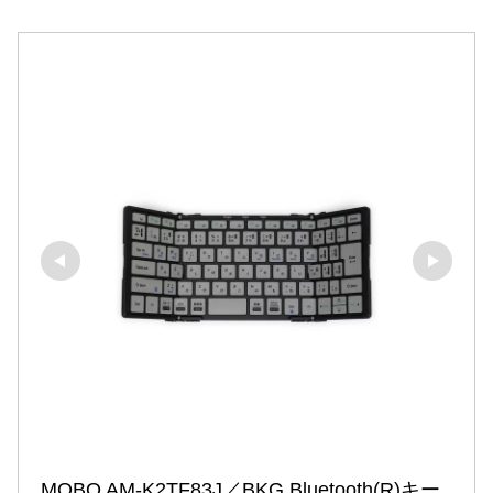
MOBO AM-K2TF83J／BKG Bluetooth(R)キー